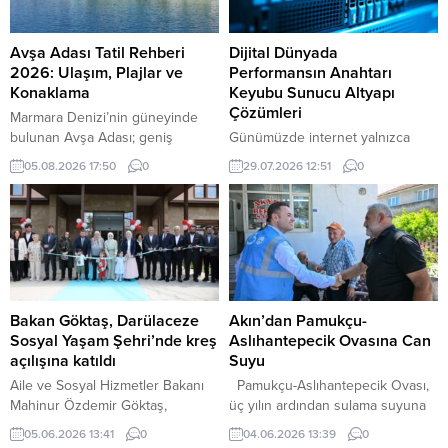
Avşa Adası Tatil Rehberi
Dijital Dünyada
2026: Ulaşım, Plajlar ve
Performansın Anahtarı
Konaklama
Keyubu Sunucu Altyapı
Çözümleri
Marmara Denizi’nin güneyinde
bulunan Avşa Adası; geniş
Günümüzde internet yalnızca
kumsalları, farklı bütçelere hitap
bilgiye ulaşmanın bir yolu
05.08.2026 17:50
0
29.07.2026 12:51
0
eden konaklama seçenekleri,
olmaktan çıkmış; ticaretin,
hareketli gece hayatı ve ulaşımı
iletişimin, eğlencenin ve dijital
kolay koylarıyla Türkiye’nin en
hizmetlerin merkezine
çok ilgi gören yaz tatili
dönüşmüştür. Bu gelişimle birlikte
merkezlerinden biridir. Avşa
web siteleri ve dijital projeler her
Adası Tatil Rehberi 2026
geçen gün daha fazla kullanıcıya
Balıkesir’in Marmara ilçesine bağlı
hizmet vermeye başlamıştır. Artan
olan adaya yalnızca deniz yoluyla
ziyaretçi trafiği, yüksek hız
Bakan Göktaş, Darülaceze
Akın’dan Pamukçu-
ulaşılır. İstanbul, Erdek ve
beklentisi ve güvenlik
Sosyal Yaşam Şehri’nde kreş
Aslıhantepecik Ovasına Can
Tekirdağ’dan düzenlenen...
gereksinimleri ise güçlü sunucu
açılışına katıldı
Suyu
altyapılarını vazgeçilmez hale
Aile ve Sosyal Hizmetler Bakanı
Pamukçu-Aslıhantepecik Ovası,
getirmiştir....
Mahinur Özdemir Göktaş,
üç yılın ardından sulama suyuna
Darülaceze Sosyal Yaşam
kavuştu Balıkesir Büyükşehir
05.06.2026 13:41
0
04.06.2026 13:39
0
Şehri’nde açılışı yapılan kreşe
Belediye Başkanı Ahmet Akın’ın