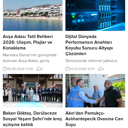
Avşa Adası Tatil Rehberi
Dijital Dünyada
2026: Ulaşım, Plajlar ve
Performansın Anahtarı
Konaklama
Keyubu Sunucu Altyapı
Çözümleri
Marmara Denizi’nin güneyinde
bulunan Avşa Adası; geniş
Günümüzde internet yalnızca
kumsalları, farklı bütçelere hitap
bilgiye ulaşmanın bir yolu
05.08.2026 17:50
0
29.07.2026 12:51
0
eden konaklama seçenekleri,
olmaktan çıkmış; ticaretin,
hareketli gece hayatı ve ulaşımı
iletişimin, eğlencenin ve dijital
kolay koylarıyla Türkiye’nin en
hizmetlerin merkezine
çok ilgi gören yaz tatili
dönüşmüştür. Bu gelişimle birlikte
merkezlerinden biridir. Avşa
web siteleri ve dijital projeler her
Adası Tatil Rehberi 2026
geçen gün daha fazla kullanıcıya
Balıkesir’in Marmara ilçesine bağlı
hizmet vermeye başlamıştır. Artan
olan adaya yalnızca deniz yoluyla
ziyaretçi trafiği, yüksek hız
Bakan Göktaş, Darülaceze
Akın’dan Pamukçu-
ulaşılır. İstanbul, Erdek ve
beklentisi ve güvenlik
Sosyal Yaşam Şehri’nde kreş
Aslıhantepecik Ovasına Can
Tekirdağ’dan düzenlenen...
gereksinimleri ise güçlü sunucu
açılışına katıldı
Suyu