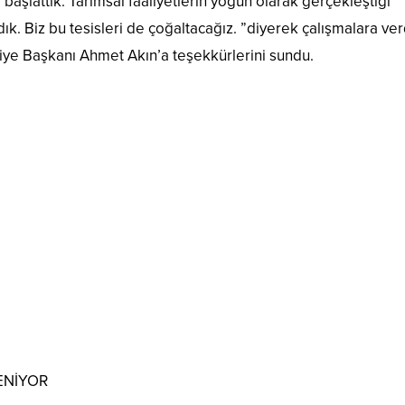
aşlattık. Tarımsal faaliyetlerin yoğun olarak gerçekleştiği
k. Biz bu tesisleri de çoğaltacağız. ”diyerek çalışmalara ver
iye Başkanı Ahmet Akın’a teşekkürlerini sundu.
ENİYOR