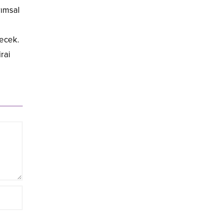
rımsal
lecek.
rai