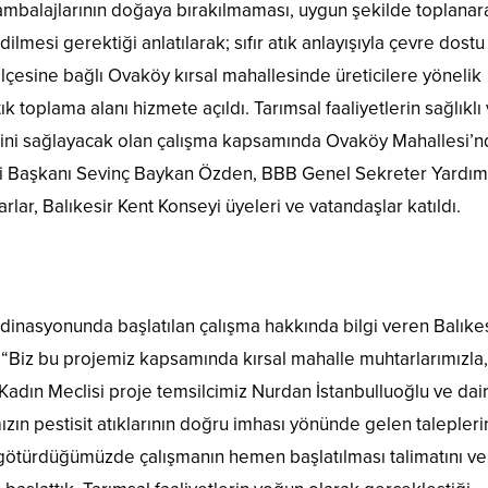
t ambalajlarının doğaya bırakılmaması, uygun şekilde toplanar
lmesi gerektiği anlatılarak; sıfır atık anlayışıyla çevre dostu
 ilçesine bağlı Ovaköy kırsal mahallesinde üreticilere yönelik
 toplama alanı hizmete açıldı. Tarımsal faaliyetlerin sağlıklı
esini sağlayacak olan çalışma kapsamında Ovaköy Mahallesi’
i Başkanı Sevinç Baykan Özden, BBB Genel Sekreter Yardım
rlar, Balıkesir Kent Konseyi üyeleri ve vatandaşlar katıldı.
rdinasyonunda başlatılan çalışma hakkında bilgi veren Balıke
“Biz bu projemiz kapsamında kırsal mahalle muhtarlarımızla,
Kadın Meclisi proje temsilcimiz Nurdan İstanbulluoğlu ve dai
ızın pestisit atıklarının doğru imhası yönünde gelen talepleri
 götürdüğümüzde çalışmanın hemen başlatılması talimatını ve