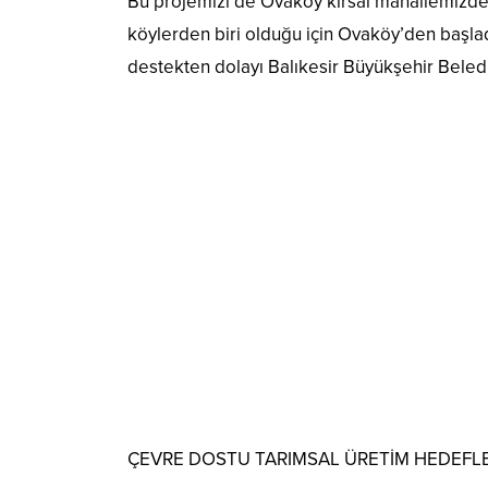
Bu projemizi de Ovaköy kırsal mahallemizde b
köylerden biri olduğu için Ovaköy’den başladı
destekten dolayı Balıkesir Büyükşehir Beled
ÇEVRE DOSTU TARIMSAL ÜRETİM HEDEFL