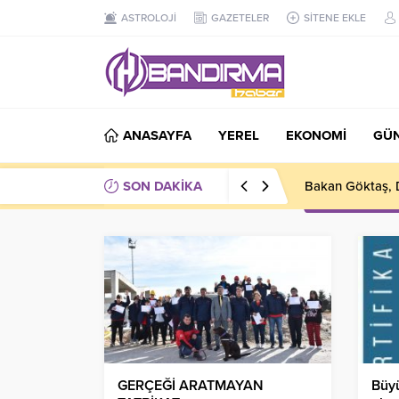
ASTROLOJİ
GAZETELER
SİTENE EKLE
ANASAYFA
YEREL
EKONOMİ
GÜ
SON DAKİKA
Bakan Göktaş, D
GERÇEĞİ ARATMAYAN
Büyü