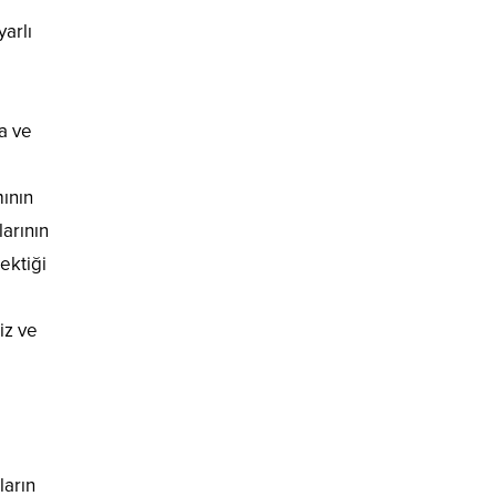
yarlı
da ve
mının
arının
ektiği
iz ve
ların