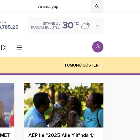
30
ST
°C
İSTANBUL
3.785,25
PARÇALI BULUTLU
TÜMÜNÜ GÖSTER →
HMET
AEP ile “2025 Aile Yılı”nda 1,1