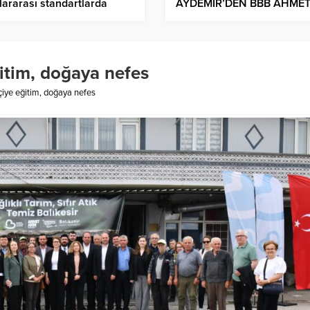
lararası standartlarda
AYDEMİR’DEN BBB AHME
AKIN’IN SABOTAJ İDDİLA
SERT TEPKİ
itim, doğaya nefes
çiye eğitim, doğaya nefes