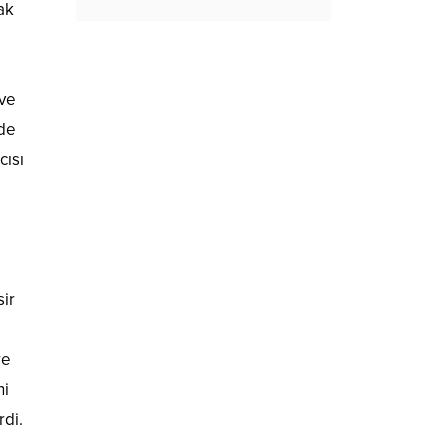
ak
 ve
nde
cısı
sir
re
ni
rdi.