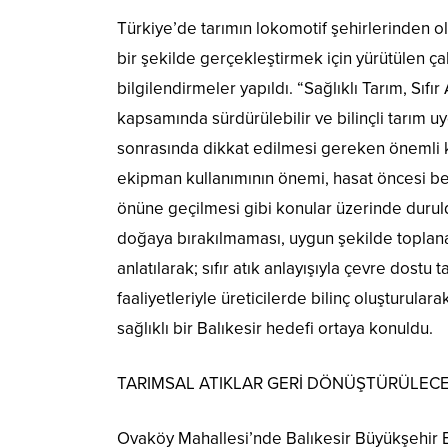
Türkiye’de tarımın lokomotif şehirlerinden ola
bir şekilde gerçekleştirmek için yürütülen 
bilgilendirmeler yapıldı. “Sağlıklı Tarım, Sıf
kapsamında sürdürülebilir ve bilinçli tarım u
sonrasında dikkat edilmesi gereken önemli k
ekipman kullanımının önemi, hasat öncesi bek
önüne geçilmesi gibi konular üzerinde duruldu
doğaya bırakılmaması, uygun şekilde toplana
anlatılarak; sıfır atık anlayışıyla çevre dost
faaliyetleriyle üreticilerde bilinç oluşturul
sağlıklı bir Balıkesir hedefi ortaya konuldu.
TARIMSAL ATIKLAR GERİ DÖNÜŞTÜRÜLEC
Ovaköy Mahallesi’nde Balıkesir Büyükşehir Be