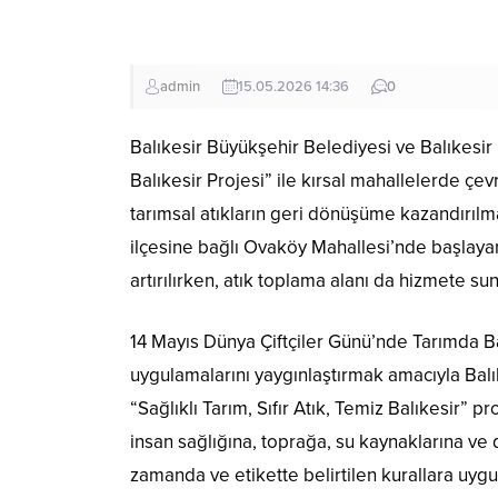
admin
15.05.2026 14:36
0
Balıkesir Büyükşehir Belediyesi ve Balıkesir K
Balıkesir Projesi” ile kırsal mahallelerde çevr
tarımsal atıkların geri dönüşüme kazandırılma
ilçesine bağlı Ovaköy Mahallesi’nde başlayan
artırılırken, atık toplama alanı da hizmete su
14 Mayıs Dünya Çiftçiler Günü’nde Tarımda Ba
uygulamalarını yaygınlaştırmak amacıyla Balık
“Sağlıklı Tarım, Sıfır Atık, Temiz Balıkesir” p
insan sağlığına, toprağa, su kaynaklarına ve
zamanda ve etikette belirtilen kurallara uygu