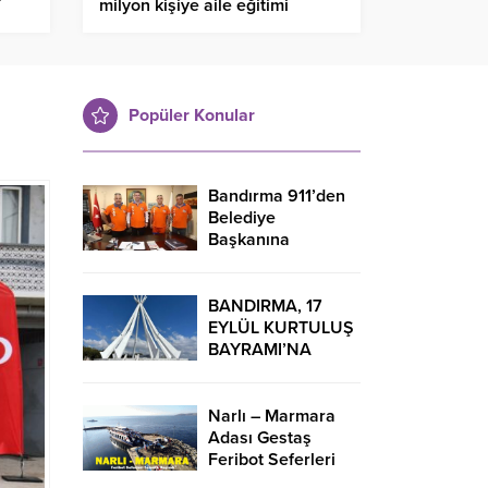
T
milyon kişiye aile eğitimi
RINA
Popüler Konular
Bandırma 911’den
Belediye
Başkanına
Teşekkür Ziyareti
BANDIRMA, 17
EYLÜL KURTULUŞ
BAYRAMI’NA
HAZIR!
Narlı – Marmara
Adası Gestaş
Feribot Seferleri
Saatleri 2024