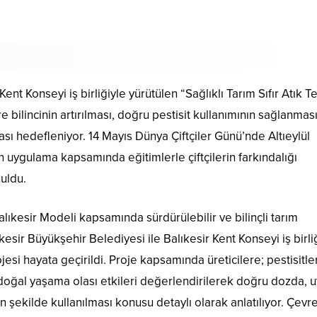
ent Konseyi iş birliğiyle yürütülen “Sağlıklı Tarım Sıfır Atık T
e bilincinin artırılması, doğru pestisit kullanımının sağlanmas
sı hedefleniyor. 14 Mayıs Dünya Çiftçiler Günü’nde Altıeylül
 uygulama kapsamında eğitimlerle çiftçilerin farkındalığı
nuldu.
lıkesir Modeli kapsamında sürdürülebilir ve bilinçli tarım
esir Büyükşehir Belediyesi ile Balıkesir Kent Konseyi iş birl
rojesi hayata geçirildi. Proje kapsamında üreticilere; pestisitle
 doğal yaşama olası etkileri değerlendirilerek doğru dozda, 
n şekilde kullanılması konusu detaylı olarak anlatılıyor. Çevr