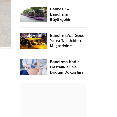
Balıkesir –
Bandırma
Büyükşehir
Belediye BTT
Otobüs Seferleri
2024
Bandırma’da Gece
Yarısı Taksiciden
Müşterisine
Meydan Dayağı
Bandırma Kadın
Hastalıkları ve
Doğum Doktorları