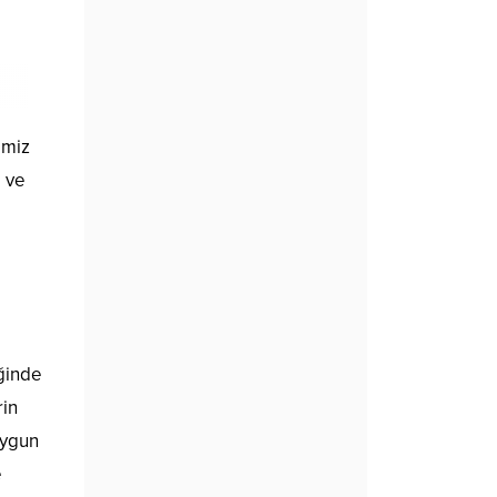
emiz
ı ve
iğinde
rin
uygun
e