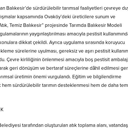
n Balıkesir’de sürdürülebilir tarımsal faaliyetleri çevreye du
çalışmalar kapsamında Ovaköy’deki üreticilere sunum ve
ır Atık, Temiz Balıkesir” projesinde Tarımda Balıkesir Modeli
ygulamalarının yaygınlaştırılması amacıyla pestisit kullanımın
onulara dikkat çekildi. Ayrıca uygulama sırasında koruyucu
leme sürelerine uyulması, gereksiz ve aşırı pestisit kullanı
. Çevre kirliliğinin önlenmesi amacıyla boş pestisit ambalajl
rak geri dönüşüm ve bertaraf süreçlerine dâhil edilmesi ger
u tarımsal üretimin önemi vurgulandı. Eğitim ve bilgilendirme
arak hem sürdürülebilir tarımın desteklenmesi hem de daha tem
EK
lediyesi tarafından oluşturulan atık toplama alanı, vatandaş