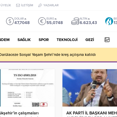
ÜYELİK
İLETİŞİM
YAZARLAR
DOLAR
EURO
ALTIN
BI
47,7048
55,0748
6.623,43
1
NDEM
SAĞLIK
SPOR
TEKNOLOJİ
GEZİ
arülaceze Sosyal Yaşam Şehri’nde kreş açılışına katıldı
kşehir’in çalışmaları
AK PARTİ İL BAŞKANI ME