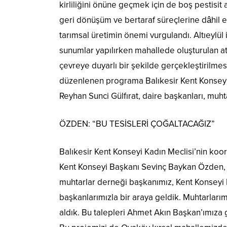
kirliliğini önüne geçmek için de boş pestisi
geri dönüşüm ve bertaraf süreçlerine dâhil edi
tarımsal üretimin önemi vurgulandı. Altıeylül
sunumlar yapılırken mahallede oluşturulan atık
çevreye duyarlı bir şekilde gerçekleştirilm
düzenlenen programa Balıkesir Kent Konsey
Reyhan Sunci Gülfırat, daire başkanları, muhta
ÖZDEN: “BU TESİSLERİ ÇOĞALTACAĞIZ”
Balıkesir Kent Konseyi Kadın Meclisi’nin koo
Kent Konseyi Başkanı Sevinç Baykan Özden, 
muhtarlar derneği başkanımız, Kent Konseyi 
başkanlarımızla bir araya geldik. Muhtarlarım
aldık. Bu talepleri Ahmet Akın Başkan’ımıza