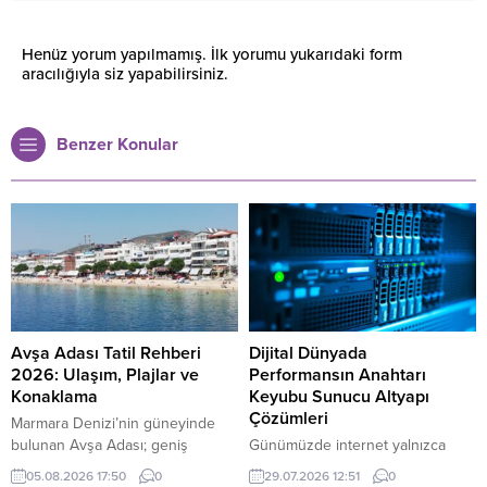
Henüz yorum yapılmamış. İlk yorumu yukarıdaki form
aracılığıyla siz yapabilirsiniz.
Benzer Konular
Avşa Adası Tatil Rehberi
Dijital Dünyada
2026: Ulaşım, Plajlar ve
Performansın Anahtarı
Konaklama
Keyubu Sunucu Altyapı
Çözümleri
Marmara Denizi’nin güneyinde
bulunan Avşa Adası; geniş
Günümüzde internet yalnızca
kumsalları, farklı bütçelere hitap
bilgiye ulaşmanın bir yolu
05.08.2026 17:50
0
29.07.2026 12:51
0