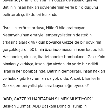
büyük soykırımlardan birinin Gazze’de yaşandığını ve
Batı’nın insan hakları söylemlerinin yerle bir olduğunu
belirterek şu ifadeleri kullandı:
“İsrail’in terörist ordusu, Hitler’i bile aratmayan
Netanyahu’nun emriyle, emperyalistlerin desteğini
arkasına alarak 467 gün boyunca Gazze’de bir soykırım
gerçekleştirdi. 50 binin üzerinde masum insan katledildi.
Hastaneler, okullar, ibadethaneler bombalandı. Gazze’nin
binaları yıkıldıkça, insanlığın vicdanı da yerle bir edildi.
İsrail’in her bombasında, Batı’nın demokrasi, insan hakları
ve hukuk gibi kavramları da yok oldu. Ancak bilsinler ki
Gazze, emperyalist planlara boyun eğmeyecek!”
“ABD, GAZZE’Yİ HARİTADAN SİLMEK Mİ İSTİYOR?”
Başkan Durmaz, ABD Başkanı Donald Trump’ın,