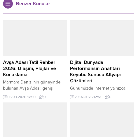
Benzer Konular
Avşa Adası Tatil Rehberi
Dijital Dünyada
2026: Ulaşım, Plajlar ve
Performansın Anahtarı
Konaklama
Keyubu Sunucu Altyapı
Çözümleri
Marmara Denizi’nin güneyinde
bulunan Avşa Adası; geniş
Günümüzde internet yalnızca
kumsalları, farklı bütçelere hitap
bilgiye ulaşmanın bir yolu
05.08.2026 17:50
0
29.07.2026 12:51
0
eden konaklama seçenekleri,
olmaktan çıkmış; ticaretin,
hareketli gece hayatı ve ulaşımı
iletişimin, eğlencenin ve dijital
kolay koylarıyla Türkiye’nin en
hizmetlerin merkezine
çok ilgi gören yaz tatili
dönüşmüştür. Bu gelişimle birlikte
merkezlerinden biridir. Avşa
web siteleri ve dijital projeler her
Adası Tatil Rehberi 2026
geçen gün daha fazla kullanıcıya