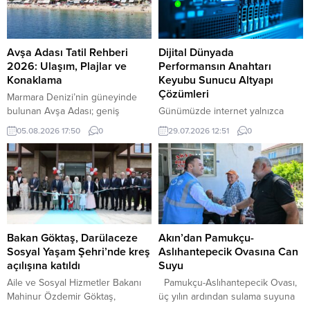
Avşa Adası Tatil Rehberi
Dijital Dünyada
2026: Ulaşım, Plajlar ve
Performansın Anahtarı
Konaklama
Keyubu Sunucu Altyapı
Çözümleri
Marmara Denizi’nin güneyinde
bulunan Avşa Adası; geniş
Günümüzde internet yalnızca
kumsalları, farklı bütçelere hitap
bilgiye ulaşmanın bir yolu
05.08.2026 17:50
0
29.07.2026 12:51
0
eden konaklama seçenekleri,
olmaktan çıkmış; ticaretin,
hareketli gece hayatı ve ulaşımı
iletişimin, eğlencenin ve dijital
kolay koylarıyla Türkiye’nin en
hizmetlerin merkezine
çok ilgi gören yaz tatili
dönüşmüştür. Bu gelişimle birlikte
merkezlerinden biridir. Avşa
web siteleri ve dijital projeler her
Adası Tatil Rehberi 2026
geçen gün daha fazla kullanıcıya
Balıkesir’in Marmara ilçesine bağlı
hizmet vermeye başlamıştır. Artan
olan adaya yalnızca deniz yoluyla
ziyaretçi trafiği, yüksek hız
Bakan Göktaş, Darülaceze
Akın’dan Pamukçu-
ulaşılır. İstanbul, Erdek ve
beklentisi ve güvenlik
Sosyal Yaşam Şehri’nde kreş
Aslıhantepecik Ovasına Can
Tekirdağ’dan düzenlenen...
gereksinimleri ise güçlü sunucu
açılışına katıldı
Suyu
altyapılarını vazgeçilmez hale
Aile ve Sosyal Hizmetler Bakanı
Pamukçu-Aslıhantepecik Ovası,
getirmiştir....
Mahinur Özdemir Göktaş,
üç yılın ardından sulama suyuna