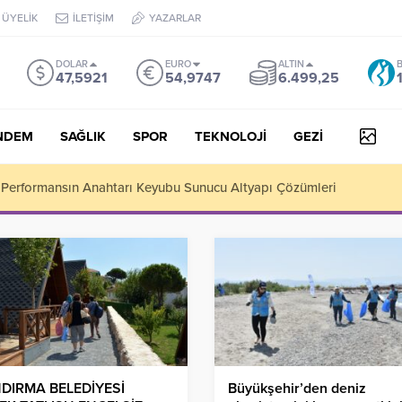
ÜYELİK
İLETİŞİM
YAZARLAR
DOLAR
EURO
ALTIN
B
47,5921
54,9747
6.499,25
NDEM
SAĞLIK
SPOR
TEKNOLOJİ
GEZİ
arülaceze Sosyal Yaşam Şehri’nde kreş açılışına katıldı
DIRMA BELEDİYESİ
Büyükşehir’den deniz