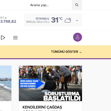
31
IST
°C
İSTANBUL
13.798,82
PARÇALI BULUTLU
TÜMÜNÜ GÖSTER →
KENDİLERİNİ ÇAĞDAŞ