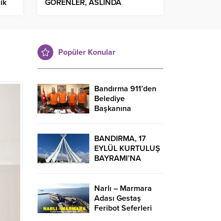
ik
GÖRENLER, ASLINDA
KARANLIK ZİHNİYETİN
TEMSİLCİLERİDİR
Popüler Konular
Bandırma 911’den
Belediye
Başkanına
Teşekkür Ziyareti
BANDIRMA, 17
EYLÜL KURTULUŞ
BAYRAMI’NA
HAZIR!
Narlı – Marmara
Adası Gestaş
Feribot Seferleri
Saatleri 2024