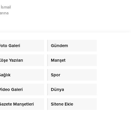
 İsmail
arına
ı
reticiye
iyatlar
rıyor.”
Foto Galeri
Gündem
Toprak
nan
işkin
Köşe Yazıları
Manşet
Sağlık
Spor
Video Galeri
Dünya
Gazete Manşetleri
Sitene Ekle