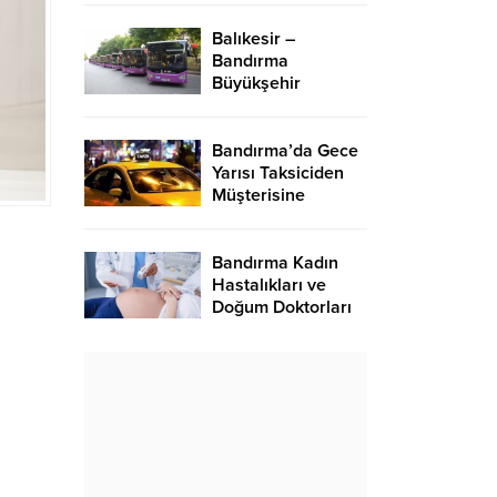
Balıkesir –
Bandırma
Büyükşehir
Belediye BTT
Otobüs Seferleri
2024
Bandırma’da Gece
Yarısı Taksiciden
Müşterisine
Meydan Dayağı
Bandırma Kadın
Hastalıkları ve
Doğum Doktorları