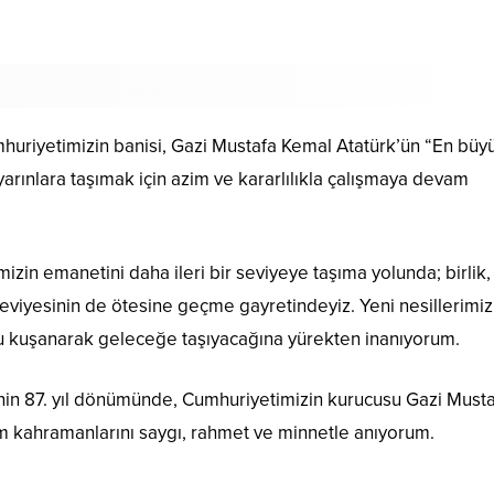
mhuriyetimizin banisi, Gazi Mustafa Kemal Atatürk’ün “En büy
arınlara taşımak için azim ve kararlılıkla çalışmaya devam
izin emanetini daha ileri bir seviyeye taşıma yolunda; birlik,
eviyesinin de ötesine geçme gayretindeyiz. Yeni nesillerimiz
şuuru kuşanarak geleceğe taşıyacağına yürekten inanıyorum.
inin 87. yıl dönümünde, Cumhuriyetimizin kurucusu Gazi Must
üm kahramanlarını saygı, rahmet ve minnetle anıyorum.