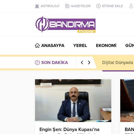
ASTROLOJİ
GAZETELER
SİTENE EKLE
ANASAYFA
YEREL
EKONOMİ
GÜ
SON DAKİKA
Bakan Göktaş, D
Engin Şen: Dünya Kupası’na
BAN