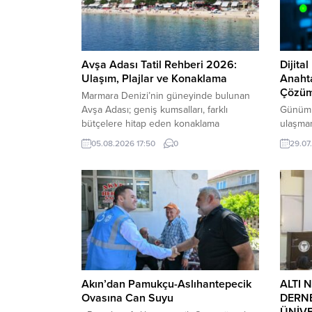
Avşa Adası Tatil Rehberi 2026:
Dijita
Ulaşım, Plajlar ve Konaklama
Anaht
Çözüm
Marmara Denizi’nin güneyinde bulunan
Avşa Adası; geniş kumsalları, farklı
Günümüz
bütçelere hitap eden konaklama
ulaşman
seçenekleri, hareketli gece hayatı ve
ticareti
05.08.2026 17:50
0
29.07
ulaşımı kolay koylarıyla Türkiye’nin en
hizmet
çok ilgi gören yaz tatili merkezlerinden
gelişiml
biridir. Avşa Adası Tatil Rehberi 2026
projele
Balıkesir’in Marmara ilçesine bağlı olan
kullanı
adaya yalnızca deniz yoluyla ulaşılır.
Artan zi
İstanbul, Erdek ve Tekirdağ’dan
beklent
düzenlenen...
güçlü s
hale geti
Akın’dan Pamukçu-Aslıhantepecik
ALTI 
Ovasına Can Suyu
DERNE
ÜNİVE