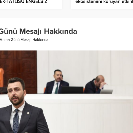
EK-TATLISU ENGELSİZ
ekosistemini koruyan etkinl
AM KAMPI İLK YATILI
AFİRLERİNİ AĞIRLAMAYA
LADI
 Günü Mesajı Hakkında
ü Anma Günü Mesajı Hakkında