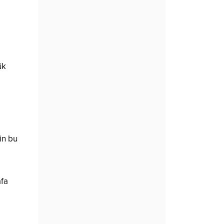
ük
in bu
afa