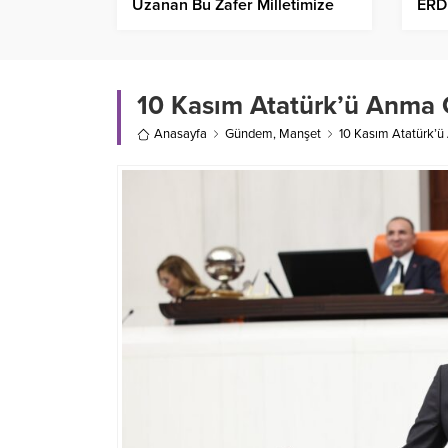
Uzanan Bu Zafer Milletimize
ERD
Büyük Gurur Yaşattı
YAŞ
MİS
BAŞ
10 Kasım Atatürk’ü Anma
Anasayfa
Gündem
,
Manşet
10 Kasım Atatürk’