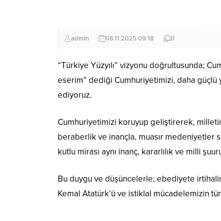
admin
08.11.2025 09:18
0
“Türkiye Yüzyılı” vizyonu doğrultusunda; Cu
eserim” dediği Cumhuriyetimizi, daha güçlü y
ediyoruz.
Cumhuriyetimizi koruyup geliştirerek, milletim
beraberlik ve inançla, muasır medeniyetler s
kutlu mirası aynı inanç, kararlılık ve milli 
Bu duygu ve düşüncelerle; ebediyete irtihal
Kemal Atatürk’ü ve istiklal mücadelemizin t