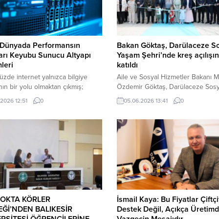
l Dünyada Performansın
Bakan Göktaş, Darülaceze S
arı Keyubu Sunucu Altyapı
Yaşam Şehri’nde kreş açılışı
leri
katıldı
de internet yalnızca bilgiye
Aile ve Sosyal Hizmetler Bakanı 
ın bir yolu olmaktan çıkmış;
Özdemir Göktaş, Darülaceze Sosy
n, iletişimin, eğlencenin ve dijital
Yaşam Şehri’nde açılışı yapılan kr
.2026 12:51
0
05.06.2026 13:41
0
lerin merkezine dönüşmüştür. Bu
ilişkin, “Özellikle kuşaklar arası ba
e birlikte web siteleri ve dijital
güçlendiren bu yapıları çok kıymet
r her geçen gün daha fazla
değerli buluyoruz. Yaşlılarımız,
cıya hizmet vermeye başlamıştır.
çocuklarımızın sesleriyle daha huz
yaretçi trafiği, yüksek hız
mutlu bir şekilde burada yaşamları
isi ve güvenlik gereksinimleri ise
sürdürmeye devam edecek. Bu tü
unucu altyapılarını vazgeçilmez
çalışmaları Türkiye genelinde
rmiştir....
yaygınlaştırmaya devam edeceğiz.
dedi....
NOKTA KÖRLER
İsmail Kaya: Bu Fiyatlar Çiftç
Ğİ’NDEN BALIKESİR
Destek Değil, Açıkça Üretim
RSİTESİ ÖĞRENCİLERİNE
Vazgeçin Mesajıdır