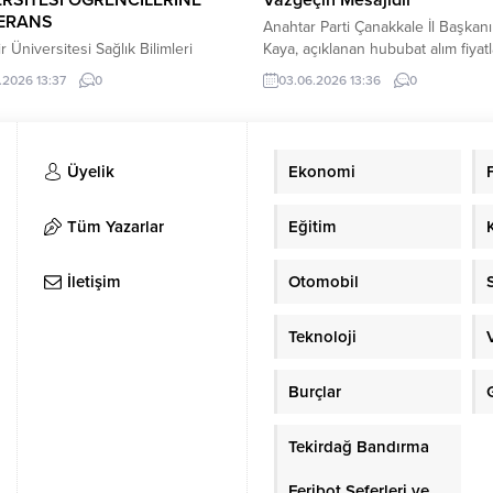
ERANS
Anahtar Parti Çanakkale İl Başkanı
r Üniversitesi Sağlık Bilimleri
Kaya, açıklanan hububat alım fiyatl
si Hemşirelik Esasları Anabilim
sert tepki göstererek, devletin baz
.2026 13:37
0
03.06.2026 13:36
0
şkanı Doç. Dr. Hale TOSUN
projelerde gösterdiği cömertliği ü
dan sosyal sorumluluk bilincinin
göstermediğini belirtti. Kaya, “Bu f
rilmesi ve toplumsal farkındalığın
çiftçiyi korumuyor, üretimden kopa
ması amacıyla düzenlenen “SESİNLE
ifadelerini kullandı. Anahtar Parti
Üyelik
Ekonomi
HAYATLARA” adlı konferans,
Çanakkale İl Başkanı İsmail Kaya, 
i ve akademik personelin
Mahsulleri Ofisi tarafından açıkla
ıyla gerçekleştirildi. Konferansa
2026 yılı hububat alım fiyatlarına il
Tüm Yazarlar
Eğitim
hemşire Mine BAHAR, Altı Nokta
yaptığı...
 Derneği genel merkez yönetim
İletişim
Otomobil
yesi...
Teknoloji
Burçlar
Tekirdağ Bandırma
Feribot Seferleri ve