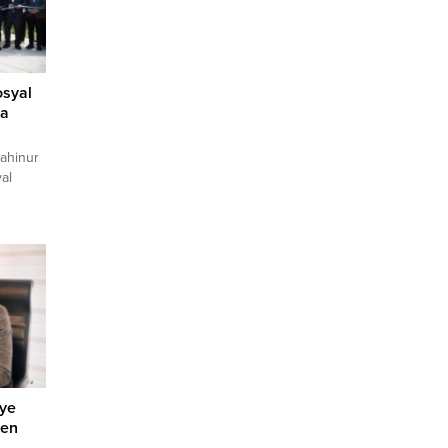
osyal
na
Mahinur
al
eşe
ğları
li ve
urlu,
nı
r
”
iye
den